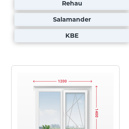
Rehau
Salamander
KBE