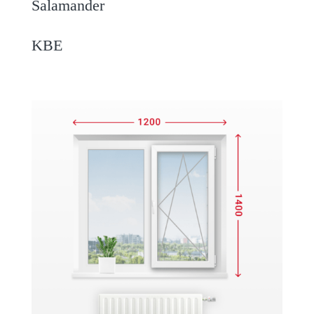
Salamander
KBE