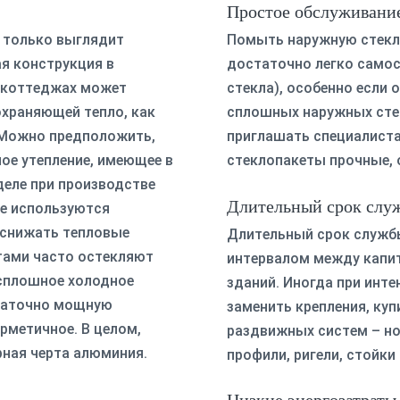
Простое обслуживани
, только выглядит
Помыть наружную стекл
ая конструкция в
достаточно легко само
и коттеджах может
стекла), особенно если 
охраняющей тепло, как
сплошных наружных сте
 Можно предположить,
приглашать специалиста
ое утепление, имеющее в
стеклопакеты прочные, 
деле при производстве
Длительный срок слу
ке используются
 снижать тепловые
Длительный срок служб
тами часто остекляют
интервалом между капи
сплошное холодное
зданий. Иногда при инт
статочно мощную
заменить крепления, куп
ерметичное. В целом,
раздвижных систем – но 
ерная черта алюминия.
профили, ригели, стойки