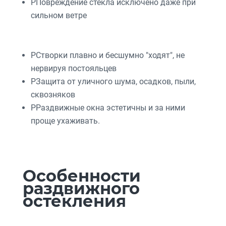
P
Повреждение стекла исключено даже при
сильном ветре
P
Створки плавно и бесшумно "ходят", не
нервируя постояльцев
P
Защита от уличного шума, осадков, пыли,
сквозняков
P
Раздвижные окна эстетичны и за ними
проще ухаживать.
Особенности
раздвижного
остекления